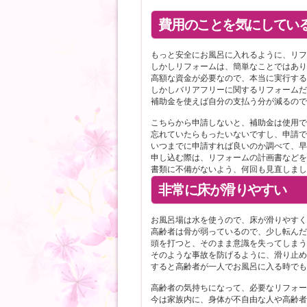
費用のことを気にしてい
もっと安全にお風呂に入れるように、リ
しかしリフォームは、簡単なことではあ
高額な資金が必要なので、本当に実行す
しかしバリアフリーに関するリフォーム
補助金を使えば自分の支払う分が減るの
こちらから申請しないと、補助金は使用
忘れていたらもったいないですし、申請
いつまでに申請すれば良いのか調べて、
申し込む際は、リフォームの計画書など
書類に不備がないよう、何回も見直しま
非常に床が滑りやすい
お風呂場は水を使うので、床が滑りやす
高齢者は骨が弱っているので、少し転ん
頭を打つと、そのまま意識を失ってしま
そのような事故を防げるように、滑り止
すると高齢者が一人でお風呂に入る時で
高齢者の気持ちになって、必要なリフォ
今は家族内に、身体が不自由な人や高齢