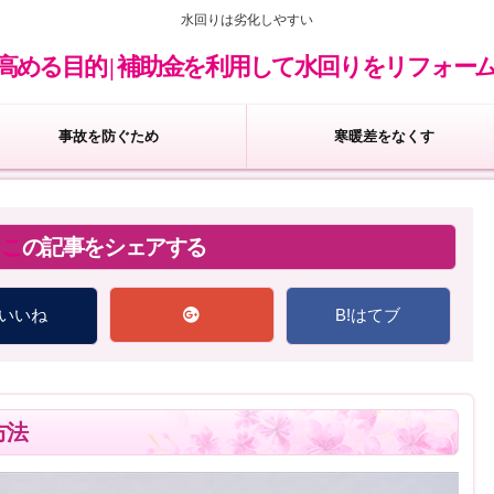
水回りは劣化しやすい
高める目的 | 補助金を利用して水回りをリフォー
事故を防ぐため
寒暖差をなくす
この記事をシェアする
いいね
B!
はてブ
方法